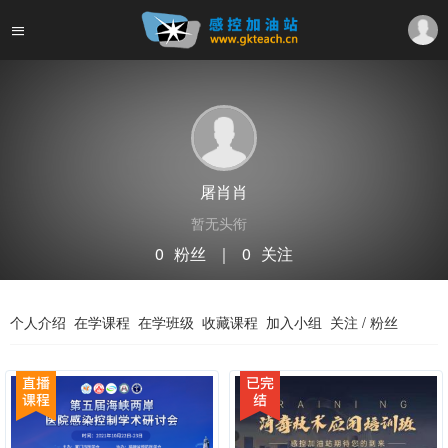
屠肖肖
暂无头衔
0
粉丝
｜
0
关注
关注
私信
个人介绍
在学课程
在学班级
收藏课程
加入小组
关注 / 粉丝