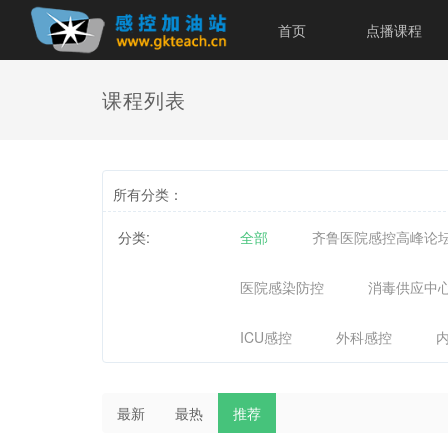
首页
点播课程
课程列表
所有分类：
分类:
全部
齐鲁医院感控高峰论
医院感染防控
消毒供应中
ICU感控
外科感控
最新
最热
推荐