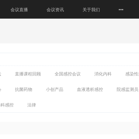
会议直播
会议资讯
关于我们
坛
直播课程回顾
全国感控会议
消化内科
感染性
心
抗菌药物
小创产品
血液透析感控
院感监测员
内科感控
法律