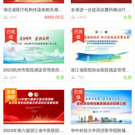
湖北省医疗机构传染病相关感染预防与控制培训班
全省进一步提高抗菌药物治疗前 病原体送检率专项培训
484
4999.00元
4495
免费
2023杭州市医院感染管理质控年会、杭州市预防医学会医院感染控制专委会年会暨“青春有我，感控在我”
浙江省医院协会医院感染管理专业委员会 2023 年学术年会暨省医院感染管理质控会议—无直播
696
免费
700
免费
2023年第六届浙江省中医医院感染管理持续质量改进项目交流暨竞赛活动
华中科技大学同济医学院附属同济医院感染防控新进展第三期培训班