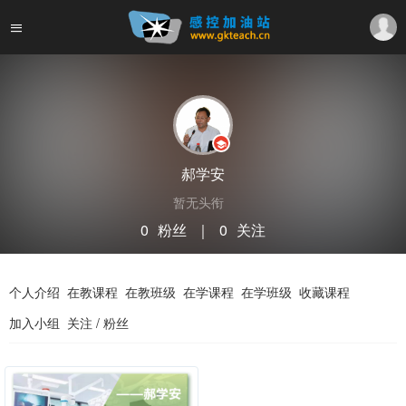
郝学安
暂无头衔
0
粉丝
｜
0
关注
关注
私信
个人介绍
在教课程
在教班级
在学课程
在学班级
收藏课程
加入小组
关注 / 粉丝