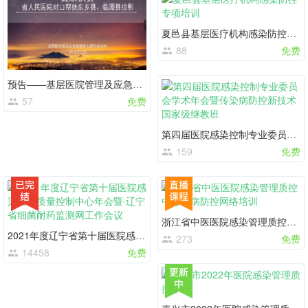
夏邑县基层医疗机构感染防控专项培训
88
免费
预告——基层医院管理及应急救援能力提升培训班
57
免费
第四届医院感染控制专业委员会学术年会暨传染病防控新技术国家级继教班
159
免费
浙江省中医医院感染管理质控中心疫病防控网络培训
2021年度辽宁省第十届医院感染管理质量控制中心年会暨·辽宁省细菌耐药监测网工作会议
273
免费
14458
免费