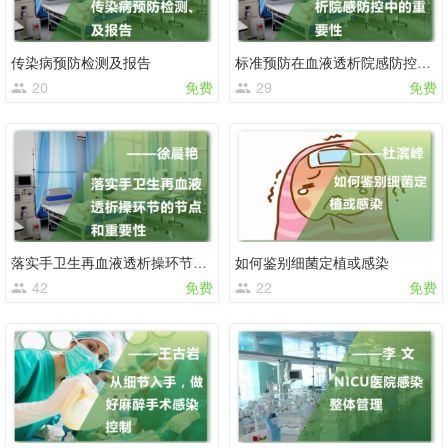
传染病预防检测及报告
标准预防在血液透析院感防控中的重要性
20
免费
29
免费
落实手卫生再血液透析操环节的节点和重要性
如何鉴别细菌定植或感染
42
免费
22
免费