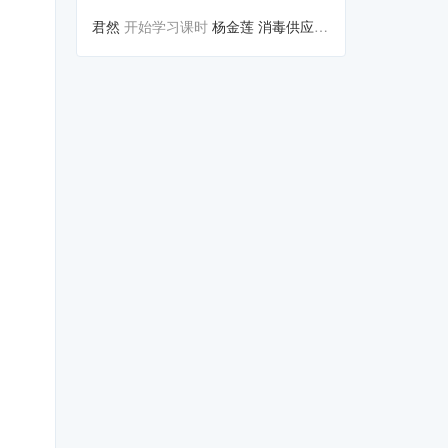
君然
开始学习课时
杨金莲 消毒供应室感染预防与控...