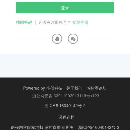
登录
找回密码
|
还没有注册帐号？
立即注册
Powered by
小创科技
关于我们
感控圈论坛
浙公网安备 33011002013119号x123
浙ICP备16040142号-2
课程存档
课程内容版权均归
感控直播间
所有
浙ICP备16040142号-2