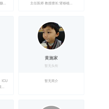
...
主任医师 教授擅长:肾移植...
黄施家
暂无头衔
ICU
暂无简介
..