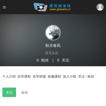
秋月春风
暂无头衔
0
粉丝
｜
0
关注
关注
私信
个人介绍
在学课程
在学班级
收藏课程
加入小组
关注 / 粉丝
关注
粉丝