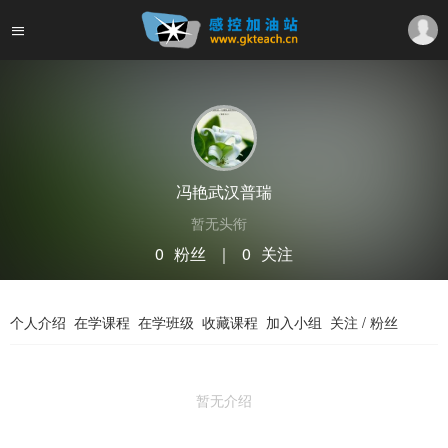
冯艳武汉普瑞
暂无头衔
0
粉丝
｜
0
关注
关注
私信
个人介绍
在学课程
在学班级
收藏课程
加入小组
关注 / 粉丝
暂无介绍