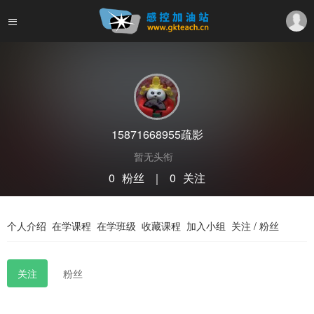
15871668955疏影
暂无头衔
0
粉丝
｜
0
关注
关注
私信
个人介绍
在学课程
在学班级
收藏课程
加入小组
关注 / 粉丝
关注
粉丝