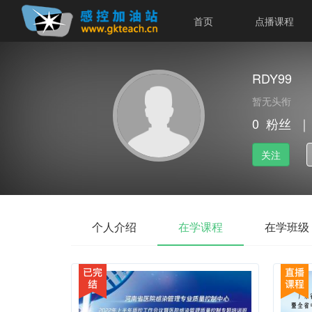
首页
点播课程
RDY99
暂无头衔
0
粉丝
｜
关注
个人介绍
在学课程
在学班级