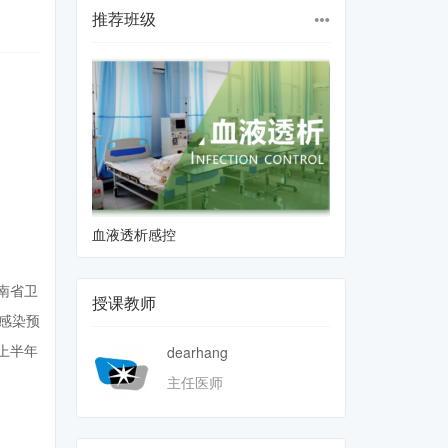
推荐班级
血液透析感控
手术室感控
南省卫
授课教师
感染预
上半年
dearhang
主任医师