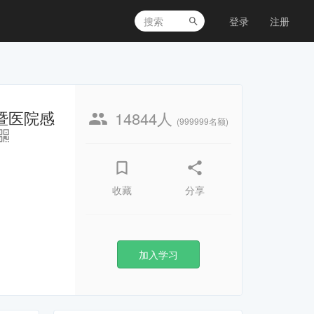
登录
注册
暨医院感
14844人
(999999名额)
收藏
分享
加入学习