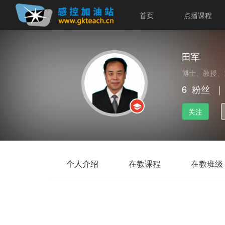
首页
点播课程
田军
博士、教授、
6
粉丝
｜
关注
个人介绍
在教课程
在教班级