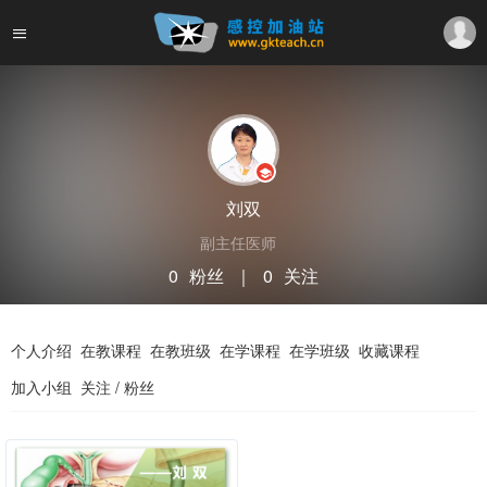
刘双
副主任医师
0
粉丝
｜
0
关注
关注
私信
个人介绍
在教课程
在教班级
在学课程
在学班级
收藏课程
加入小组
关注 / 粉丝