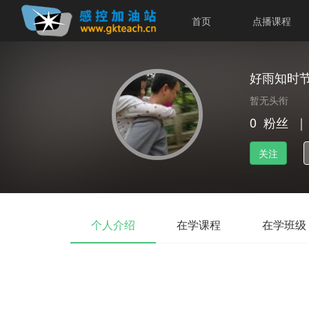
首页
点播课程
好雨知时
暂无头衔
0
粉丝
｜
关注
个人介绍
在学课程
在学班级