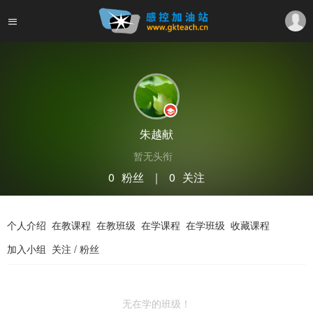
朱越献
暂无头衔
0
粉丝
｜
0
关注
关注
私信
个人介绍
在教课程
在教班级
在学课程
在学班级
收藏课程
加入小组
关注 / 粉丝
无在学的班级！