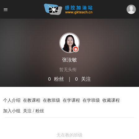
张汝敏
暂无头衔
0
粉丝
｜
0
关注
关注
私信
个人介绍
在教课程
在教班级
在学课程
在学班级
收藏课程
加入小组
关注 / 粉丝
无在教的班级