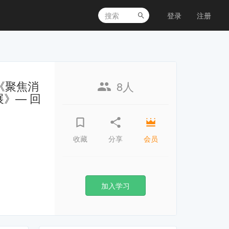
登录
注册
《聚焦消
8人
》— 回
收藏
分享
会员
加入学习