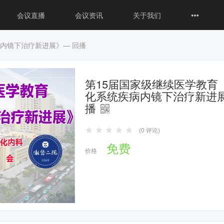
会议直播
会议资讯
关于我们
内镜下治疗新进展》— 回播
第15届国家级继续医学教育
化系统疾病内镜下治疗新进展
播
(0 评论)
免费
价格