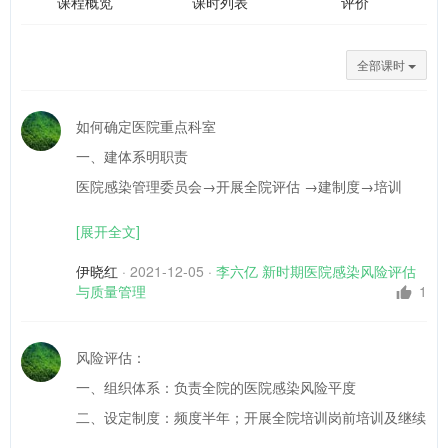
课程概览
课时列表
评价
全部课时
如何确定医院重点科室
一、建体系明职责
医院感染管理委员会→开展全院评估 →建制度→培训
（岗前培训）
[展开全文]
二、步骤
伊晓红
·
2021-12-05
·
李六亿 新时期医院感染风险评估
（一）风险识别
与质量管理
1
1.指标确定
管理指标：制度流程不健全、执行不落实、知识欠缺
风险评估：
过程指标：总感染率、多重耐药菌感染流程、插管感染率
一、组织体系：负责全院的医院感染风险平度
过程指标：器械使用率、缺乏手卫生（依从率低于某水
二、设定制度：频度半年；开展全院培训岗前培训及继续
平）、手卫生方法不规范（正确率）
教育