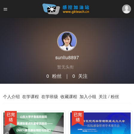
sunliu8897
暂无头衔
0
粉丝
｜
0
关注
关注
私信
个人介绍
在学课程
在学班级
收藏课程
加入小组
关注 / 粉丝