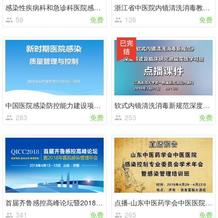
感染性疾病科和急诊科医院感染专项培训
浙江省中医院内镜清洗消毒教学课程
59
免费
126
免费
中国医院感染防控能力建设项目培训班PPT课件
软式内镜清洗消毒新规范深度解读及临床研究进展实践学习班-点播
283
免费
253
免费
首届齐鲁感控高峰论坛暨2018年医院感染管理年会-回播
点播-山东中医药学会中医医院感染控制专业委员会学术年会暨感染管理培训班
341
免费
265
免费