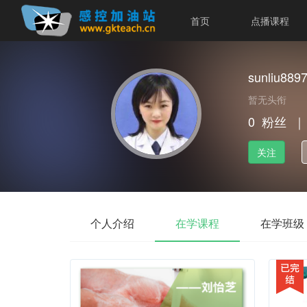
首页
点播课程
sunliu889
暂无头衔
0
粉丝
｜
关注
个人介绍
在学课程
在学班级