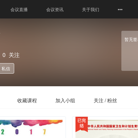
会议直播
会议资讯
关于我们
7
暂无签
0
关注
私信
收藏课程
加入小组
关注 / 粉丝