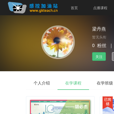
首页
点播课程
梁丹燕
暂无头衔
0
粉丝
｜
关注
个人介绍
在学课程
在学班级