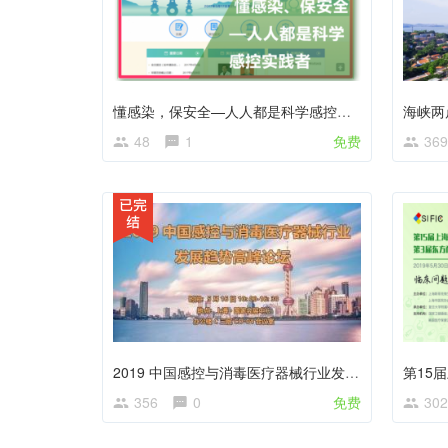
懂感染，保安全—人人都是科学感控实践者
海峡两
48
1
免费
369
2019 中国感控与消毒医疗器械行业发展趋势高峰论坛
356
0
免费
302