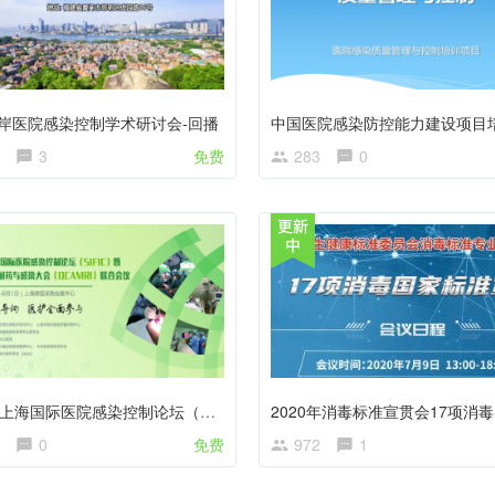
岸医院感染控制学术研讨会-回播
3
免费
283
0
第15届上海国际医院感染控制论坛（SIFIC）暨第3届东方耐药与感染大会（OCAMRI）联合会议
0
免费
972
1