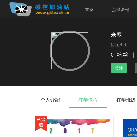
首页
点播课程
米鹿
暂无头衔
0
粉丝
｜
关注
个人介绍
在学课程
在学班级